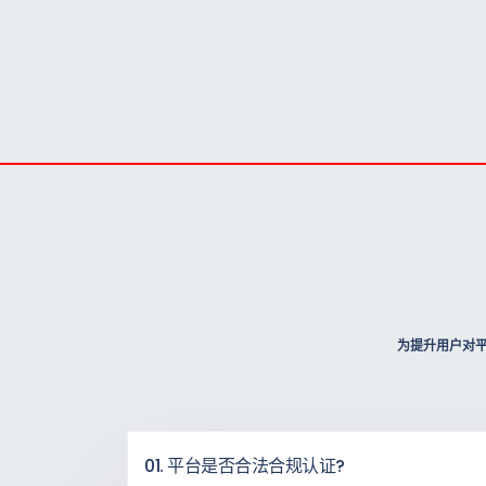
为提升用户对
01. 平台是否合法合规认证?