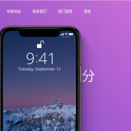
体育动态
联系我们
热门游戏
登录
- 国际体育数据分
户的无障碍使用体验与服务连接。