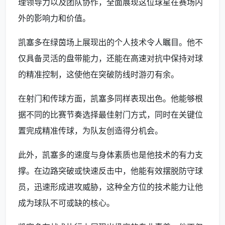
理领导力以及团队协作，全面展现这位球星在赛场内
外的影响力和价值。
凯塞多在绿茵场上展现出的个人技术令人瞩目。他不
仅具备灵活的盘带能力，还能在高速对抗中保持对球
的精准控制，这使他在突破防线时游刃有余。
在射门和传球方面，凯塞多同样表现出色。他能够根
据不同的比赛节奏选择最佳射门方式，同时在关键位
置完成精准传球，为队友创造得分机会。
此外，凯塞多的速度与身体素质也是他技术的有力支
撑。在边路突破或快速反击中，他能有效摆脱防守球
员，迅速形成进攻威胁，这种全方位的技术能力让他
成为球队不可或缺的核心。