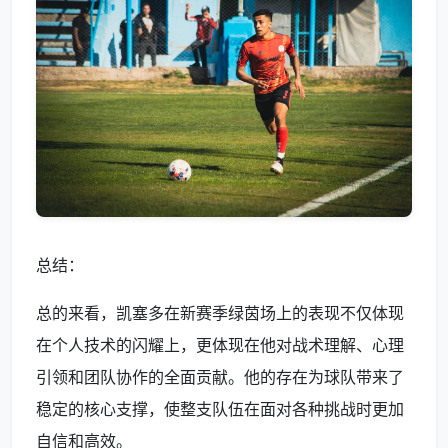
总结：
总的来看，凯塞多在新赛季绿茵场上的表现不仅体现
在个人技术的闪耀上，更体现在他对战术理解、心理
引领和团队协作的全面贡献。他的存在为球队带来了
稳定的核心支撑，使整支队伍在面对各种挑战时更加
自信和高效。