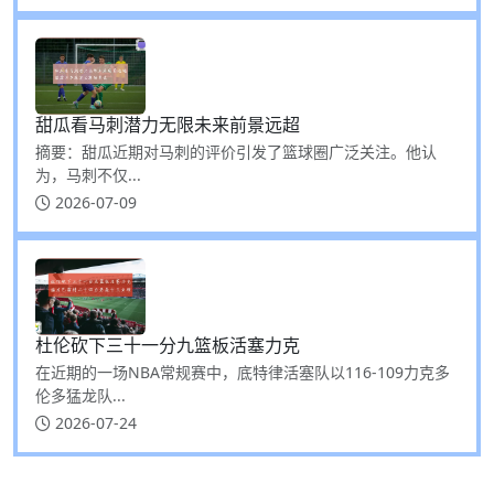
甜瓜看马刺潜力无限未来前景远超
摘要：甜瓜近期对马刺的评价引发了篮球圈广泛关注。他认
为，马刺不仅...
2026-07-09
杜伦砍下三十一分九篮板活塞力克
在近期的一场NBA常规赛中，底特律活塞队以116-109力克多
伦多猛龙队...
2026-07-24