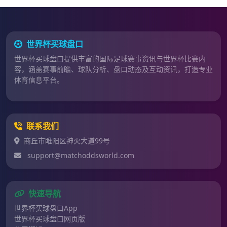
世界杯买球盘口
世界杯买球盘口提供丰富的国际足球赛事资讯与世界杯比赛内
容，涵盖赛事前瞻、球队分析、盘口动态及互动资讯，打造专业
体育信息平台。
联系我们
商丘市睢阳区神火大道99号
support@matchoddsworld.com
快速导航
世界杯买球盘口App
世界杯买球盘口网页版