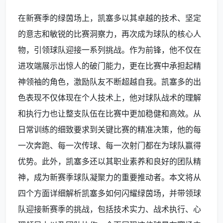
在新赛季的绿茵场上，凯塞多以其卓越的技术、坚定
的意志和敏锐的比赛洞察力，再次成为球队的核心人
物，引领球队迎接一系列挑战。作为前锋，他不仅在
进攻端展示出惊人的破门能力，更在比赛中承担起精
神领袖的角色，激励队友不断超越自我。凯塞多的出
色表现不仅体现在个人技术上，他对球队战术的理解
和执行力也让整支队伍在比赛中更加稳健和高效。从
日常训练的细致要求到关键比赛的精准决策，他的每
一次奔跑、每一次传球、每一次射门都在为球队赢得
优势。此外，凯塞多还以其职业素养和良好的团队精
神，成为新赛季球队凝聚力的重要推动者。本文将从
四个方面详细解析凯塞多如何闪耀绿茵场，并带领球
队迎接新赛季的挑战，包括技术实力、战术执行、心