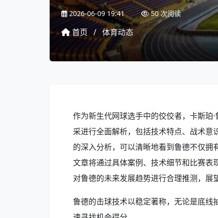
2026-06-09 19:41
50 次阅读
首页
/
体育动态
作为新生代网球选手中的佼佼者，卡斯珀
采进行全面解析，包括技术特点、战术意
的深入分析，可以清晰地看到鲁德不仅拥
文章将通过具体案例、技术细节和比赛表
对鲁德的未来发展趋势进行合理推测，展
鲁德的击球技术以稳定著称，无论是底线
速寻找机会得分。