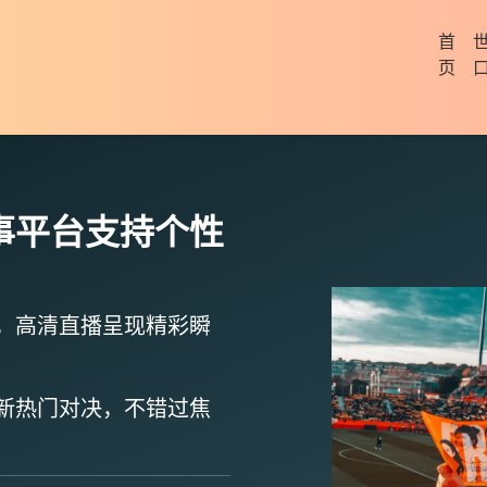
首
页
事平台支持个性
，
高清直播
呈现精彩瞬
新热门对决
，不错过焦