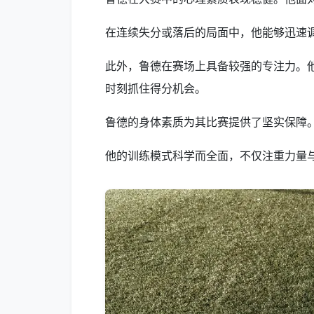
在连续失分或落后的局面中，他能够迅速
此外，鲁德在赛场上具备较强的专注力。
时刻抓住得分机会。
鲁德的身体素质为其比赛提供了坚实保障
他的训练模式科学而全面，不仅注重力量