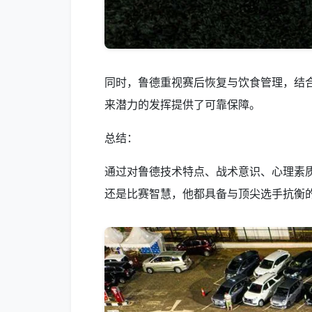
同时，鲁德重视赛后恢复与饮食管理，结
来潜力的发挥提供了可靠保障。
总结：
通过对鲁德技术特点、战术意识、心理素
还是比赛智慧，他都具备与顶尖选手抗衡