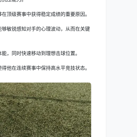
够在顶级赛事中获得稳定成绩的重要原因。
能够敏锐感知对手的心理波动，从而在关键
体能，同时快速移动到理想击球位置。
使得他在连续赛事中保持高水平竞技状态。