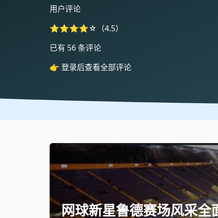
用户评论
⭐⭐⭐⭐☆（4.5）
已有 56 条评论
👉 登录后查看全部评论
网球新星鲁德赛场风采全