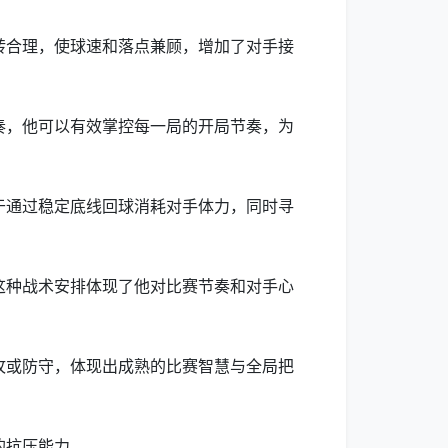
转合理，使球速和落点兼顾，增加了对手接
奏，他可以有效掌控每一局的开局节奏，为
于通过稳定底线回球消耗对手体力，同时寻
这种战术安排体现了他对比赛节奏和对手心
攻或防守，体现出成熟的比赛智慧与全局把
的抗压能力。