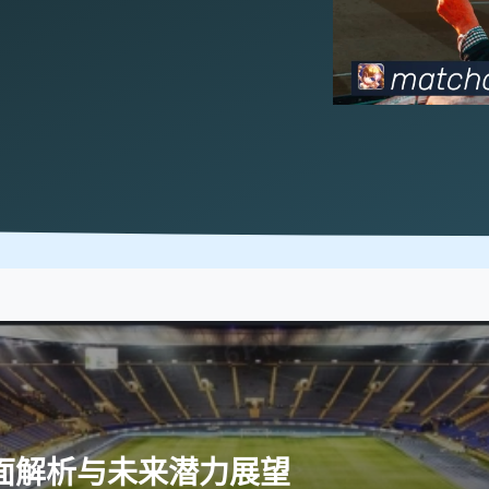
面解析与未来潜力展望