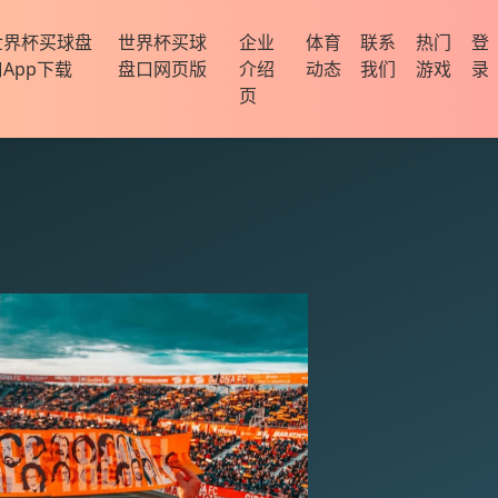
世界杯买球盘
世界杯买球
企业
体育
联系
热门
登
口App下载
盘口网页版
介绍
动态
我们
游戏
录
页